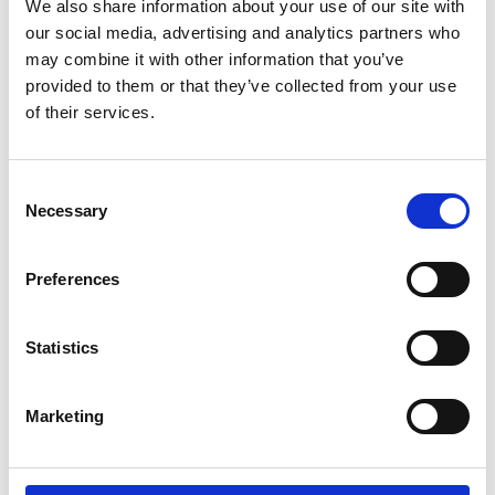
We also share information about your use of our site with
our social media, advertising and analytics partners who
may combine it with other information that you’ve
provided to them or that they’ve collected from your use
of their services.
Consent
Necessary
Selection
Preferences
Statistics
Insight
El enfoque más importante para hacer crecer tu
empresa B2B
Marketing